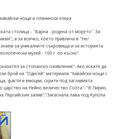
хавайски нощи и планински езера
ата столица - "Варна - родена от морето". За
кви", а за всичко, което привлича в "Не/
е знаем за уникалните съкровища и за историята
ологически музей - 100 г. по-късно".
казател за стопанско оживление". Ако искате да
ози брой на "Одисей" материала "Хавайски нощи с
а, факти и емоции, скрити под заглавията
то царство на Нейно величество Солта"; "В Пирин,
на Персийския залив";"Загаснала лава под Купола