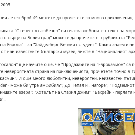
.2005
вия летен брой 49 можете да прочетете за много приключения, 
ката "Отечество любезно" ви очаква любопитен текст за морск
то сърце на Белия град" можете да прочетете в рубриката "Рели
та Европа" - за "Хайделберг Вечният студент". Какво знаем и н
 от най-известните български музеи, вижте в "Националният архе
салон" ще научите още, че "Продажбите на "Еврокамион" са по
е невероятната страна на приключенията, прочетете точно в т
жасмин". И още много любопитни, невероятни, неизвестни пътищ
nder - може би утре амфибия?"; До Непал и... нагоре"; "Подземно
нишките езера"; "Хотелът на Стария Джим"; "Бахрейн - перлата 
"...