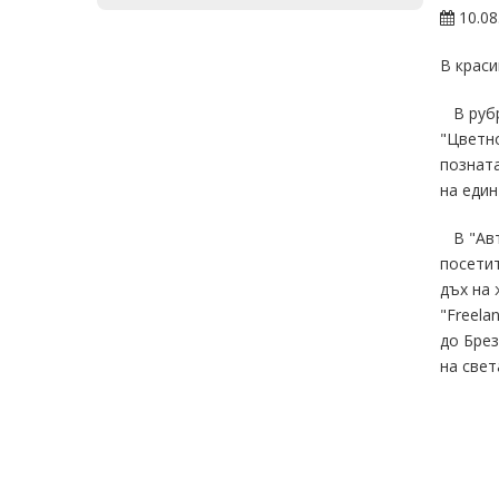
10.08
В краси
В рубри
"Цветно
позната
на един
В "Авто
посетит
дъх на 
"Freela
до Брез
на света