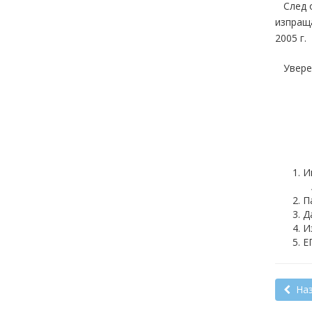
След о
изпраща
2005 г.
Уверен
Име:
/
Пас
Дат
Изд
ЕГН:
Наз