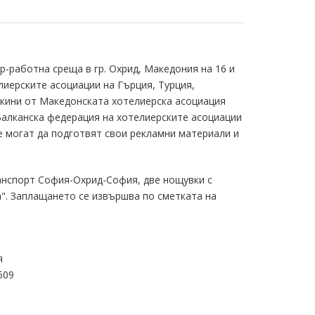
-работна среща в гр. Охрид, Македония на 16 и
лиерските асоциации на Гърция, Турция,
акини от Македонската хотелиерска асоциация
Балканска федерация на хотелиерските асоциации
е могат да подготвят свои рекламни материали и
анспорт София-Охрид-София, две нощувки с
а". Заплащането се извършва по сметката на
я
509