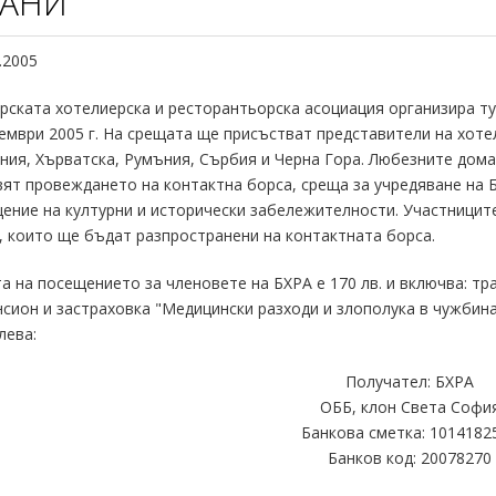
РАНИ
.2005
ката хотелиерска и ресторантьорска асоциация организира тур
ември 2005 г. На срещата ще присъстват представители на хоте
ия, Хърватска, Румъния, Сърбия и Черна Гора. Любезните дом
ят провеждането на контактна борса, среща за учредяване на 
ение на културни и исторически забележителности. Участницит
 които ще бъдат разпространени на контактната борса.
на посещението за членовете на БХРА е 170 лв. и включва: тр
сион и застраховка "Медицински разходи и злополука в чужбин
лева:
Получател: БХРА
ОББ, клон Света Софи
Банкова сметка: 1014182
Банков код: 20078270