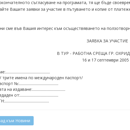
кончателното съгласуване на програмата, тя ще бъде своеврем
йте Вашите заявки за участие в пътуването и копие от платеже
и сме във Вашия интерес към осъществяването на ползотворни 
ЗАЯВКА ЗА УЧАСТИЕ
В ТУР - РАБОТНА СРЕЩА ГР. ОХРИ
16 и 17 септември 2005 
...................................................
 трите имена по международен паспорт/
порт №:.............................................
а на издаване:......................................
аден от:............................................
...................................................
ад към Новини