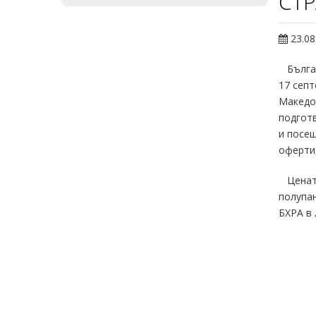
СТ
23.08
Българс
17 септ
Македон
подготв
и посещ
оферти,
Цената 
полупан
БХРА в 