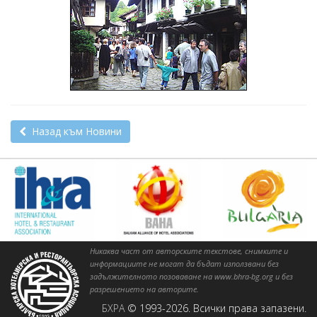
Назад към Новини
Никаква част от авторските текстове, снимките и
информациите не могат да бъдат използвани без
задължителното позоваване на www.bhra-bg.org и без
разрешението на авторите.
БХРА
© 1993-2026. Всички права запазени.