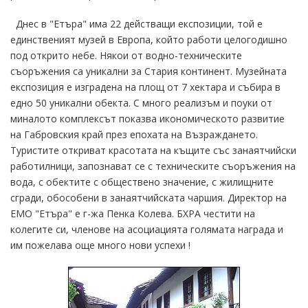
Днес в "Етъра" има 22 действащи експозиции, той е
единственият музей в Европа, който работи целогодишно
под открито небе. Някои от водно-техническите
съоръжения са уникални за Стария континент. Музейната
експозиция е изградена на площ от 7 хектара и събира в
едно 50 уникални обекта. С много реализъм и поуки от
миналото комплексът показва икономическото развитие
на Габровския край през епохата на Възраждането.
Туристите откриват красотата на къщите със занаятчийски
работилници, запознават се с техническите съоръжения на
вода, с обектите с обществено значение, с жилищните
сгради, обособени в занаятчийската чаршия. Директор на
ЕМО "Етъра" е г-жа Пенка Колева. БХРА честити на
колегите си, членове на асоциацията голямата награда и
им пожелава още много нови успехи !