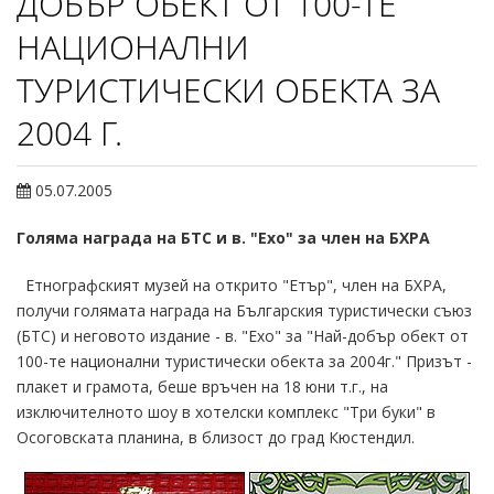
ДОБЪР ОБЕКТ ОТ 100-ТЕ
НАЦИОНАЛНИ
ТУРИСТИЧЕСКИ ОБЕКТА ЗА
2004 Г.
05.07.2005
Голяма награда на БТС и в. "Ехо" за член на БХРА
Етнографският музей на открито "Етър", член на БХРА,
получи голямата награда на Българския туристически съюз
(БТС) и неговото издание - в. "Ехо" за "Най-добър обект от
100-те национални туристически обекта за 2004г." Призът -
плакет и грамота, беше връчен на 18 юни т.г., на
изключителното шоу в хотелски комплекс "Три буки" в
Осоговската планина, в близост до град Кюстендил.