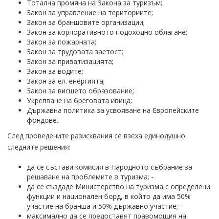
Тотална промяна на Закона за туризъм;
Закон за управление на териториите;
Закон за браншовите организации;
Закон за корпоративното подоходно облагане;
Закон за пожарната;
Закон за трудовата заетост;
Закон за приватизацията;
Закон за водите;
Закон за ел. енергията;
Закон за висшето образование;
Укрепване на бреговата ивица;
Държавна политика за усвояване на Европейските
фондове.
След проведените разисквания се взеха единодушно
следните решения:
да се състави комисия в Народното събрание за
решаване на проблемите в туризма; -
да се създаде Министерство на туризма с определени
функции и национален борд, в който да има 50%
участие на бранша и 50% държавно участие; -
максимално да се предоставят правомощия на