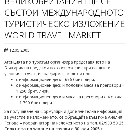
ВЕЛИКОБРИТАНИЯ ЩЕ СЕ
СЪСТОИ МЕЖДУНАРОДНОТО
ТУРИСТИЧЕСКО ИЗЛОЖЕНИЕ
WORLD TRAVEL MARKET
12.05.2005
Агенцията по туризъм организира представянето на
България на предстоящото изложение при следните
условия за участие на фирма – изложител:
с информационен деск - 696 брит. лири;
с информационен деск и половин маса за преговори –
1 250 брит. лири;
с информационен деск и маса за преговори с 4 стола
– 1 790 брит. лири.
За получаване на формуляри и допълнителна информация
за участие в изложението, се обръщайте към г-жа Анелия
Генова – координатор на изложението на тел. 02/933 58 25.
Срокът за подаване на заявки е 30 юли 2005 г
.