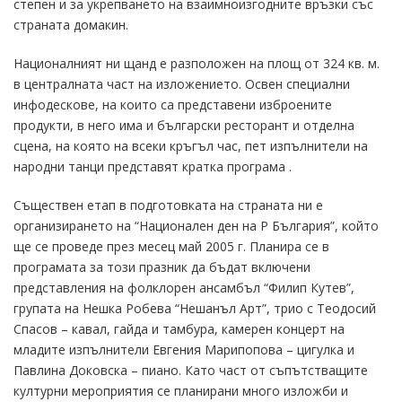
степен и за укрепването на взаимноизгодните връзки със
страната домакин.
Националният ни щанд е разположен на площ от 324 кв. м.
в централната част на изложението. Освен специални
инфодескове, на които са представени изброените
продукти, в него има и български ресторант и отделна
сцена, на която на всеки кръгъл час, пет изпълнители на
народни танци представят кратка програма .
Съществен етап в подготовката на страната ни е
организирането на “Национален ден на Р България”, който
ще се проведе през месец май 2005 г. Планира се в
програмата за този празник да бъдат включени
представления на фолклорен ансамбъл “Филип Кутев”,
групата на Нешка Робева “Нешанъл Арт”, трио с Теодосий
Спасов – кавал, гайда и тамбура, камерен концерт на
младите изпълнители Евгения Марипопова – цигулка и
Павлина Доковска – пиано. Като част от съпътстващите
културни мероприятия се планирани много изложби и