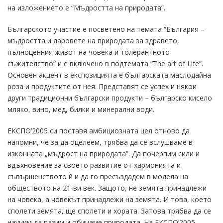
на изложението е “Мъдростта на природата”.
Българското участие е посветено на темата “България –
мъдростта и даровете на природата за здравето,
пълноценния живот на човека и толерантното
съжителство” и е включено в подтемата “The art of Life”.
Основен акцент в експозицията е българската маслодайна
роза и продуктите от нея. Представят се успех и някои
други традиционни български продукти – българско кисело
мляко, вино, мед, билки и минерални води.
ЕКСПО’2005 си поставя амбициозната цел отново да
напомни, че за да оцелеем, трябва да се вслушваме в
изконната „мъдрост на природата”. Да почерпим сили и
вдъхновение за своето развитие от хармонията и
съвършенството й и да го пресъздадем в модела на
обществото на 21-ви век. Защото, не земята принадлежи
на човека, а човекът принадлежи на земята. И това, което
сполети земята, ще сполети и хората. Затова трябва да се
научим да пазим и обичаме природата. На ЕКСПО’2005