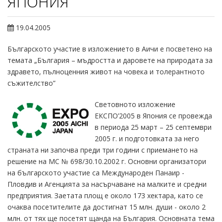
ЯПОНИЯ
19.04.2005
Българското участие в изложението в Аичи е посветено на
темата „България – мъдростта и даровете на природата за
здравето, пълноценния живот на човека и толерантното
съжителство”
Световното изложение
ЕКСПО’2005 в Япония се провежда
в периода 25 март – 25 септември
2005 г. и подготовката за него
страната ни започва преди три години с приемането на
решение на МС № 698/30.10.2002 г. Основни организатори
на българското участие са Международен Панаир -
Пловдив и Агенцията за насърчаване на малките и средни
предприятия. Заетата площ е около 173 хектара, като се
очаква посетителите да достигнат 15 млн. души - около 2
млн. от тях ще посетят щанда на България. Основната тема