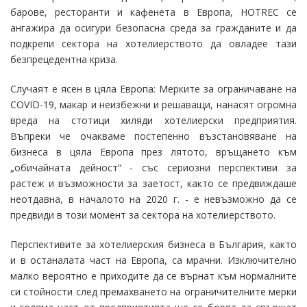
барове, ресторанти и кафенета в Европа, HOTREC се
ангажира да осигури безопасна среда за гражданите и да
подкрепи сектора на хотелиерството да овладее тази
безпрецедентна криза.
Случаят е ясен в цяла Европа: Мерките за ограничаване на
COVID-19, макар и неизбежни и решаващи, нанасят огромна
вреда на стотици хиляди хотелиерски предприятия.
Въпреки че очакваме постепенно възстановяване на
бизнеса в цяла Европа през лятото, връщането към
„обичайната дейност“ - със сериозни перспективи за
растеж и възможности за заетост, както се предвиждаше
неотдавна, в началото на 2020 г. - е невъзможно да се
предвиди в този момент за сектора на хотелиерството.
Перспективите за хотелиерския бизнеса в България, както
и в останалата част на Европа, са мрачни. Изключително
малко вероятно е приходите да се върнат към нормалните
си стойности след премахването на ограничителните мерки