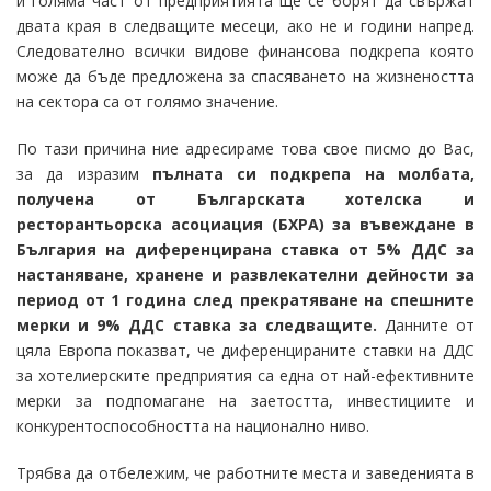
и голяма част от предприятията ще се борят да свържат
двата края в следващите месеци, ако не и години напред.
Следователно всички видове финансова подкрепа която
може да бъде предложена за спасяването на жизнеността
на сектора са от голямо значение.
По тази причина ние адресираме това свое писмо до Вас,
за да изразим
пълната си подкрепа на молбата,
получена от Българската хотелска и
ресторантьорска асоциация (БХРА) за въвеждане в
България на диференцирана ставка от 5% ДДС за
настаняване, хранене и развлекателни дейности за
период от 1 година след прекратяване на спешните
мерки и 9% ДДС ставка за следващите.
Данните от
цяла Европа показват, че диференцираните ставки на ДДС
за хотелиерските предприятия са една от най-ефективните
мерки за подпомагане на заетостта, инвестициите и
конкурентоспособността на национално ниво.
Трябва да отбележим, че работните места и заведенията в