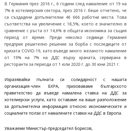
В Германия през 2016 г., 6 години след намаление от 19 на
7% в хотелиерския сектора, през 2016 г. беше отчетено, че
са създадени допълнителни 46 666 работни места. Това
съответства на увеличение с 18,5%, което е значително в
сравнение с ръста от 14,6% в общата икономика за същия
период от време. Преди няколко седмици Германия
предприе решително решение за борба с последиците от
кризата COVID-19, като въведе много желаното намаление
от 19% на 7% на ДДС върху храната, сервирана в
ресторанти за периода от 1 юли 2020 г. до 30 юни 2021 г.
Изразявайки пълната си солидарност с нашата
организация-член БХРА, призоваваме българското
правителство да въведе намалена ставка на ДДС за
хотелиерски услуги, като оставаме на ваше разположение
за допълнителна информация относно икономическите и
социалните ползи от намалените ставки на ДДС в Европа.
Уважаеми Министър-председател Борисов,