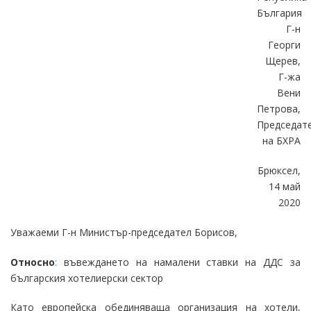
България
Г-н
Георги
Щерев,
Г-жа
Вени
Петрова,
Председат
на БХРА
Брюксел,
14 май
2020
Уважаеми Г-н Министър-председател Борисов,
Относно
:
въвеждането на намалени ставки на ДДС за
българския хотелиерски сектор
Като европейска обединяваща организация на хотели,