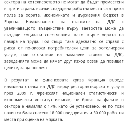
сектора на хотелиерството не могат да бъдат преместени
в трети страни: всички създадени работни места са в пряка
полза за хората, икономиката и държавния бюджет в
Европа. Намаляването на ставките на ДДС с
увеличаващото въздействие върху заетостта може да
създаде социални спестявания, като върне хората на
пазара на труда. Той също така адекватно се справя с
риска от по-високи потребителски цени за хотелиерски
услуги; при отсъствие на намалени ставки на ДДС,
заведенията може да нямат друг изход освен да повишат
цените, за да оцелеят.
В резултат на финансовата криза Франция въведе
намалена ставка на ДДС върху ресторантьорските услуги
през 2009 г. Френският национален статистически и
икономически институт изчисли, че броят на фалити в
сектора е намалял с 17%, като бе установено, че по този
начин са били спасени 18 000 предприятия и 30 000 работни
места при оценка на мярката.