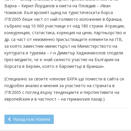
Варна – Кирил Йорданов и кмета на Пловдив – Иван
Чомаков. Българският щанд на туристическата борса
ITB’2005 беше част от най-голямото изложение в бранша,
събрало над 10 000 участници от над 180 страни. Атракции,
конкуренция, статистика, корекция на цени, партньорство и
др. са част от неизменно присъстващите елементи на ITB,
за която заместник-министърът на Министерството на
културата и туризма – г-н Димитър Хаджиниколов сподели
през медиите, че е «най-силното участие на България на
борсата в Берлин, която е барометър в бранша».
(Специално за своите членове БХРА ще помести в сайта си
подробен анализ и мнения за участието на страната в
ITB’2005 с поглед върху тенденциите и перспективите на
европейския и в частност – на германския пазар.)
Назад към Новини