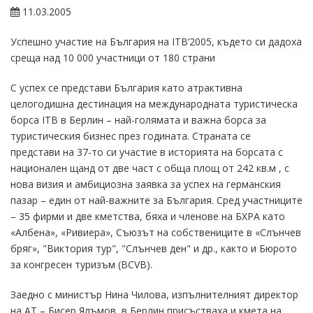
11.03.2005
Успешно участие на България на ITB’2005, където си дадоха
среща над 10 000 участници от 180 страни
С успех се представи България като атрактивна
целогодишна дестинация на международната туристическа
борса ITB в Берлин – най-голямата и важна борса за
туристическия бизнес през годината. Страната се
представи на 37-то си участие в историята на борсата с
национален щанд от две част с обща площ от 242 кв.м , с
нова визия и амбициозна заявка за успех на германския
пазар – един от най-важните за България. Сред участниците
– 35 фирми и две кметства, бяха и членове на БХРА като
«Албена», «Ривиера», Съюзът на собствениците в «Слънчев
бряг», "Виктория тур", "Слънчев ден" и др., както и Бюрото
за конгресен туризъм (BCVB).
Заедно с министър Нина Чилова, изпълнителният директор
на АТ – Бисер Ялъмов, в Берлин присъстваха и кмета на