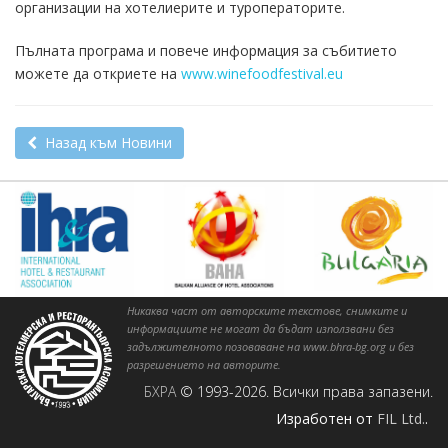
организации на хотелиерите и туроператорите.
Пълната програма и повече информация за събитието
можете да откриете на
www.winefoodfestival.eu
Назад към Новини
Никаква част от авторските текстове, снимките и
информациите не могат да бъдат използвани без
задължителното позоваване на www.bhra-bg.org и без
разрешението на авторите.
БХРА
© 1993-2026. Всички права запазени.
Изработен от
FIL Ltd.
.