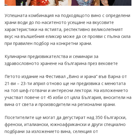
Успешната комбинация на подходящото вино с определени
храни води до по-наситеното усещане на вкусовите
характеристики на ястията, респективно великолепният
вкус на вълшебния еликсир може да се прояви с пълна сила
при правилен подбор на конкретни храни.
Кулинарни предизвикателства и семинари за
здравословното хранене на българина през вековете
Петото издание на Фестивал „Вино и храна“ във Варна от
21-ви – 23-ти април отново ще ни предизвика с менютата
на топ шеф-готвачи и интересни лектори. На изложението
участват повече от 45 изби от цяла България, вносители на
вина от света и производители на регионални храни.
Посетителите ще могат да дегустират над 350 български,
френски, италиански, южноафрикански и други специално
подбрани за изложението вина, селекция от