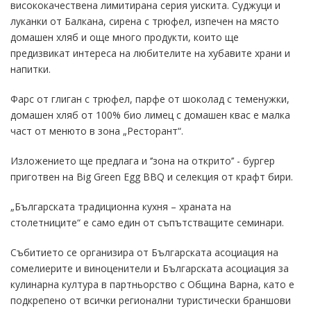
висококачествена лимитирана серия уискита. Суджуци и
луканки от Балкана, сирена с трюфел, изпечен на място
домашен хляб и още много продукти, които ще
предизвикат интереса на любителите на хубавите храни и
напитки.
Фарс от глиган с трюфел, парфе от шоколад с теменужки,
домашен хляб от 100% био лимец с домашен квас е малка
част от менюто в зона „Ресторант“.
Изложението ще предлага и ‘’зона на открито’’ - бургер
приготвен на Big Green Egg BBQ и селекция от крафт бири.
„Българската традиционна кухня – храната на
столетниците“ е само един от съпътстващите семинари.
Събитието се организира oт Българската асоциaция на
сомелиерите и виноценители и Българската асоциация за
кулинарна култура в партньорство с Община Варна, като е
подкрепено от всички регионални туристически браншови