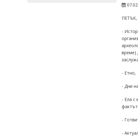
07.02
ПЕТЪК,
- Истор
органи
археоло
време)
заслужа
- Етно
- Дни 
- Ела с
фактът,
- Готв
- Актуа