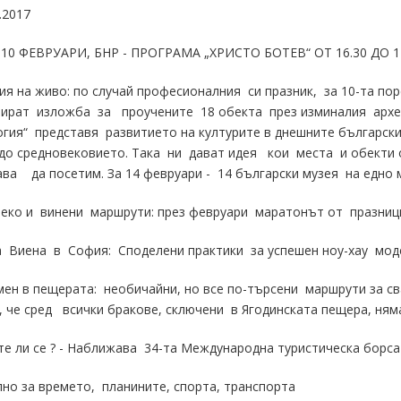
.2017
 10 ФЕВРУАРИ, БНР - ПРОГРАМА „ХРИСТО БОТЕВ“ ОТ 16.30 ДО 1
ия на живо: по случай професионалния си празник, за 10-та п
зират изложба за проучените 18 обекта през изминалия архео
гия“ представя развитието на културите в днешните български 
 до средновековието. Така ни дават идея кои места и обекти 
ва да посетим. За 14 февруари - 14 български музея на едно м
, еко и винени маршрути: през февруари маратонът от празни
на Виена в София: Споделени практики за успешен ноу-хау мо
 мен в пещерата: необичайни, но все по-търсени маршрути за
 че сред всички бракове, сключени в Ягодинската пещера, ня
ите ли се ? - Наближава 34-та Международна туристическа бо
лно за времето, планините, спорта, транспорта