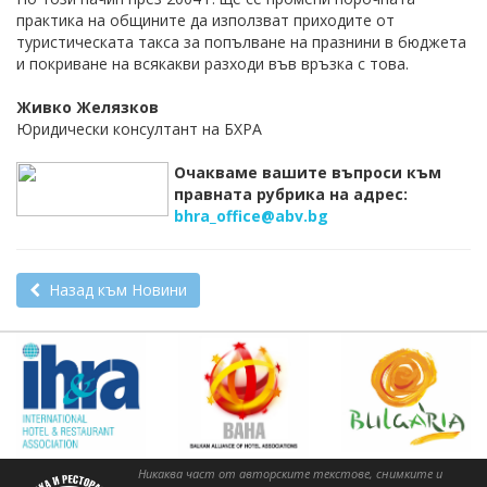
практика на общините да използват приходите от
туристическата такса за попълване на празнини в бюджета
и покриване на всякакви разходи във връзка с това.
Живко Желязков
Юридически консултант на БХРА
Очакваме вашите въпроси към
правната рубрика на адрес:
bhra_office@abv.bg
Назад към Новини
Никаква част от авторските текстове, снимките и