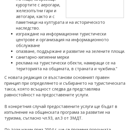
курортите с аерогари,
железопътни гари и
автогари, както и с
паметници на културата и на историческото
наследство.
изграждане на информационни туристически
центрове и организация на информационното
обслужване
опазване, поддържане и развитие на зелените площи.
санитарно-хигиенни мерки
реклама на туристически обекти, намиращи се на
територията на общината, в страната и чужбина.”
С новата редакция се възстанови основният правен
принцип при определянето и събирането на туристическата
такса, която всъщност следва да представлява
равностойност на предоставените услуги.
В конкретния случай предоставените услуги ще бъдат в
изпълнение на общинската програма за развитие на
туризма, съгласно чл.93, ал.3 от ЗМДТ.
По този начин през 2004 г. ще се промени порочната