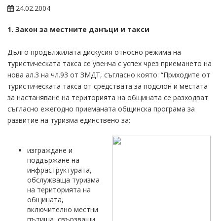
24.02.2004
1. Закон за местните данъци и такси
Дълго продължилата дискусия относно режима на
туристическата такса се увенча с успех чрез приемането на
нова ал.3 на чл.93 от ЗМДТ, съгласно която: “Приходите от
туристическата такса от средствата за подслон и местата
за настаняване на територията на общината се разходват
съгласно ежегодно приеманата общинска програма за
развитие на туризма единствено за:
изграждане и
поддържане на
инфраструктурата,
обслужваща туризма
на територията на
общината,
включително местни
пътища, свързващи