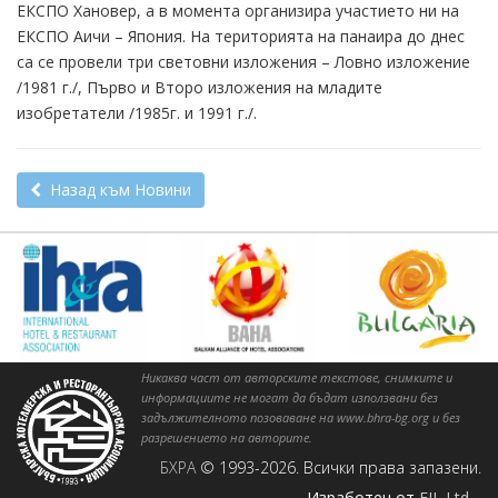
ЕКСПО Хановер, а в момента организира участието ни на
ЕКСПО Аичи – Япония. На територията на панаира до днес
са се провели три световни изложения – Ловно изложение
/1981 г./, Първо и Второ изложения на младите
изобретатели /1985г. и 1991 г./.
Назад към Новини
Никаква част от авторските текстове, снимките и
информациите не могат да бъдат използвани без
задължителното позоваване на www.bhra-bg.org и без
разрешението на авторите.
БХРА
© 1993-2026. Всички права запазени.
Изработен от
FIL Ltd.
.