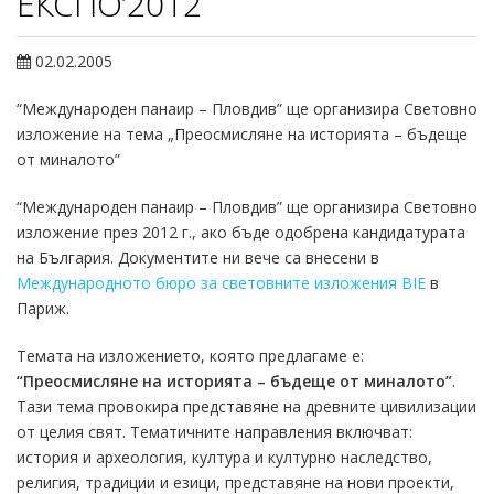
ЕКСПО’2012
02.02.2005
“Международен панаир – Пловдив” ще организира Световно
изложение на тема „Преосмисляне на историята – бъдеще
от миналото”
“Международен панаир – Пловдив” ще организира Световно
изложение през 2012 г., ако бъде одобрена кандидатурата
на България. Документите ни вече са внесени в
Международното бюро за световните изложения BIE
в
Париж.
Темата на изложението, която предлагаме е:
“Преосмисляне на историята – бъдеще от миналото”
.
Тази тема провокира представяне на древните цивилизации
от целия свят. Тематичните направления включват:
история и археология, култура и културно наследство,
религия, традиции и езици, представяне на нови проекти,