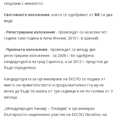
свързани с миналото.
Световните изложения
, които се одобряват от
BIE
са два
вида:
-
Регистрирани изложения
- провеждат се на всеки пет
години тази година в Аичи Япония, 2010 г. в Шанхай;
-
Признати изложения
- провеждат се между две
регистрирани изложения - за 2008 г. бе одобрена
кандидатурата на град Сарагоса, а за 2012 г. предстои да
бъде определена.
Кандидатурата за организиране на ЕКСПО се подава от
името на правителството и продължителността му не
може да бъде по малка от три седмици и не по-голяма от 3
месеца.
„Международен панаир – Пловдив” е организирал
българското национално участие на ЕКСПО Лисабон, на