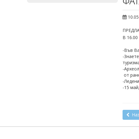
ФАТ
10.05
ПРЕДЛА
В 16.0
-Във Ва
-Знает
туризм
-Археол
от ран
-Ледени
-15 май
Наз