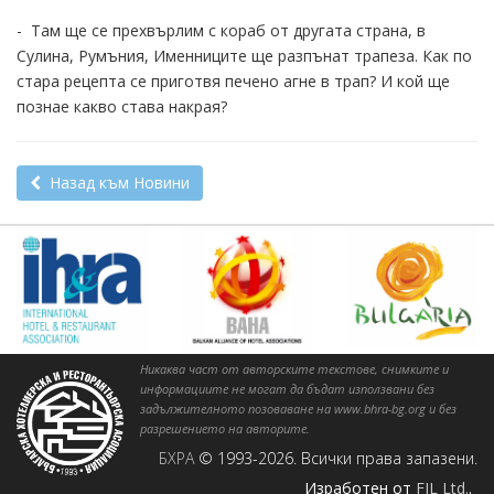
- Там ще се прехвърлим с кораб от другата страна, в
Сулина, Румъния, Именниците ще разпънат трапеза. Как по
стара рецепта се приготвя печено агне в трап? И кой ще
познае какво става накрая?
Назад към Новини
Никаква част от авторските текстове, снимките и
информациите не могат да бъдат използвани без
задължителното позоваване на www.bhra-bg.org и без
разрешението на авторите.
БХРА
© 1993-2026. Всички права запазени.
Изработен от
FIL Ltd.
.