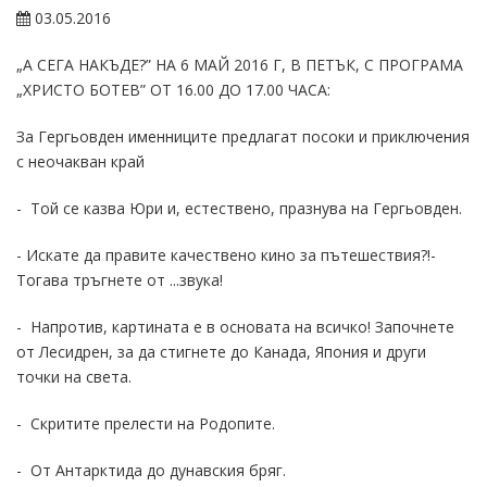
03.05.2016
„А СЕГА НАКЪДЕ?” НА 6 МАЙ 2016 Г, В ПЕТЪК, С ПРОГРАМА
„ХРИСТО БОТЕВ” ОТ 16.00 ДО 17.00 ЧАСА:
За Гергьовден именниците предлагат посоки и приключения
с неочакван край
- Той се казва Юри и, естествено, празнува на Гергьовден.
- Искате да правите качествено кино за пътешествия?!-
Тогава тръгнете от ...звука!
- Напротив, картината е в основата на всичко! Започнете
от Лесидрен, за да стигнете до Канада, Япония и други
точки на света.
- Скритите прелести на Родопите.
- От Антарктида до дунавския бряг.