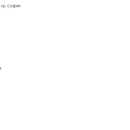
 гр. София
.