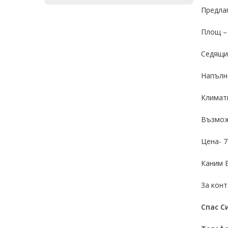
Предлаг
Площ – 
Седящи
Напълн
Климат
Възможн
Цена- 7
Каним В
За конт
Спас С