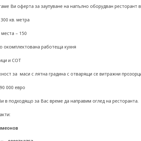
аме Ви оферта за заупуване на напълно оборудван ресторант в
300 кв. метра
 места – 150
о окомплектована работеща кухня
ици и СОТ
ост за маси с лятна градина с отварящи се витражни прозорци
90 000 евро
и в подходящо за Вас време да направим оглед на ресторанта.
акти:
имеонов