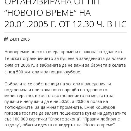
ОРГАНИЗИРАНА ОТ ПП
“НОВОТО ВРЕМЕ” НА
20.01.2005 Г. ОТ 12.30 Ч. В НС
24.01.2005
Нововремци внесоха вчера промени в закона за здравето.
Те искат ограничението за пушене в заведенията да влезе в
сила от 2006 г., а забраната да не важи за барчета в селата
с под 500 жители и за нощни клубове.
Събралите се собственици на хотели и заведения ги
подкрепиха и поискаха нова наредба на здравното
министерство, в която съотношението на местата за
пушачи и непушачи да е не 50:50, а 20:80 в полза на
тютюнджиите. За да минат промените, Емил Кошлуков
призова гостите да залеят пощенските кутии на депутатите
със 100 000 картички “Спрете закона”, “Правим лобиране
отдолу”, обясни идеята си лидерът на “Новото време”.