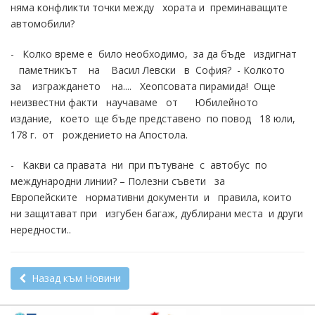
няма конфликти точки между хората и преминаващите
автомобили?
- Колко време е било необходимо, за да бъде издигнат
паметникът на Васил Левски в София? - Колкото
за изграждането на.... Хеопсовата пирамида! Още
неизвестни факти научаваме от Юбилейното
издание, което ще бъде представено по повод 18 юли,
178 г. от рождението на Апостола.
- Какви са правата ни при пътуване с автобус по
международни линии? – Полезни съвети за
Европейските нормативни документи и правила, които
ни защитават при изгубен багаж, дублирани места и други
нередности..
Назад към Новини