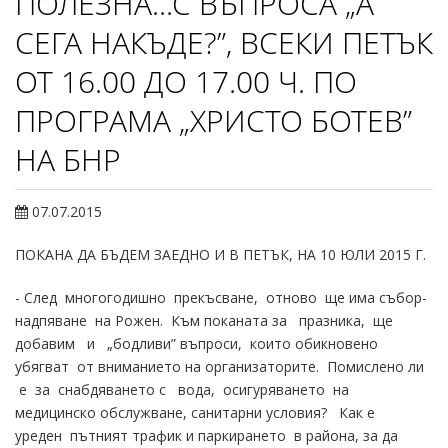
ПОЛЕЗНА...С ВЪПРОСА „А
СЕГА НАКЪДЕ?”, ВСЕКИ ПЕТЪК
ОТ 16.00 ДО 17.00 Ч. ПО
ПРОГРАМА „ХРИСТО БОТЕВ”
НА БНР
07.07.2015
ПОКАНА ДА БЪДЕМ ЗАЕДНО И В ПЕТЪК, НА 10 ЮЛИ 2015 Г.
- След многогодишно прекъсване, отново ще има събор-
надпяване на Рожен. Към поканата за празника, ще
добавим и „бодливи” въпроси, които обикновено
убягват от вниманието на организаторите. Помислено ли
е за снабдяването с вода, осигуряването на
медицинско обслужване, санитарни условия? Как е
уреден пътният трафик и паркирането в района, за да