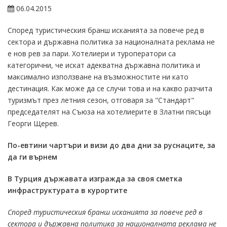
06.04.2015
Според туристическия бранш исканията за повече ред в
сектора и държавна политика за националната реклама не
е нов рев за пари. Хотелиери и туроператори са
категорични, че искат адекватна държавна политика и
максимално използване на възможностите ни като
дестинация. Как може да се случи това и на какво разчита
туризмът през летния сезон, отговаря за "Стандарт"
председателят на Съюза на хотелиерите в Златни пясъци
Георги Щерев.
По-евтини чартъри и визи до два дни за руснаците, за
да ги върнем
В Турция държавата изгражда за своя сметка
инфраструктурата в курортите
Според туристическия бранш исканията за повече ред в
сектора и държавна политика за националната реклама не