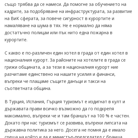
също трябва да се намеси. Да помогне за обучението на
кадрите, за подобряване на инфраструктурата, за развитие
на ВиК сферата, за повече сигурност в курортите и
намаляване на шума в тях. Не е нормално да няма
достатъчно полицаи или пък нито една пожарна в
курортите.
С какво е по-различен един хотел в града от един хотел в
националния курорт. За районите на хотелите в града се
грижи общината, а за тези в националния курорт ние
разчитаме единствено на нашите усилия и финанси,
въпреки че плащаме същите данъци и такси на
съответната община.
В Турция, Испания, Гърция туризмът е издигнат в култ и
държавата прави всичко възможно да го подкрепя
максимално, въпреки че и там браншът на 100 % е частен.
Докато при нас туризмът се развива, въпреки липсата на
държавна политика за него. Досега не помня да е имало
среща на който и да е министър-председател с бранша.