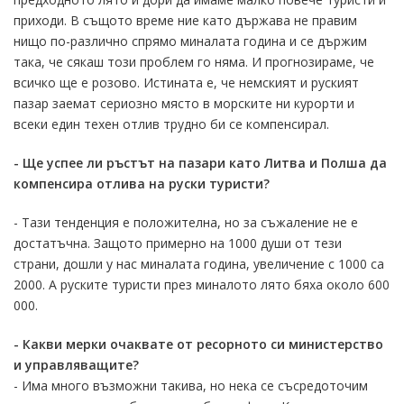
приходи. В същото време ние като държава не правим
нищо по-различно спрямо миналата година и се държим
така, че сякаш този проблем го няма. И прогнозираме, че
всичко ще е розово. Истината е, че немският и руският
пазар заемат сериозно място в морските ни курорти и
всеки един техен отлив трудно би се компенсирал.
- Ще успее ли ръстът на пазари като Литва и Полша да
компенсира отлива на руски туристи?
- Тази тенденция е положителна, но за съжаление не е
достатъчна. Защото примерно на 1000 души от тези
страни, дошли у нас миналата година, увеличение с 1000 са
2000. А руските туристи през миналото лято бяха около 600
000.
- Какви мерки очаквате от ресорното си министерство
и управляващите?
- Има много възможни такива, но нека се съсредоточим