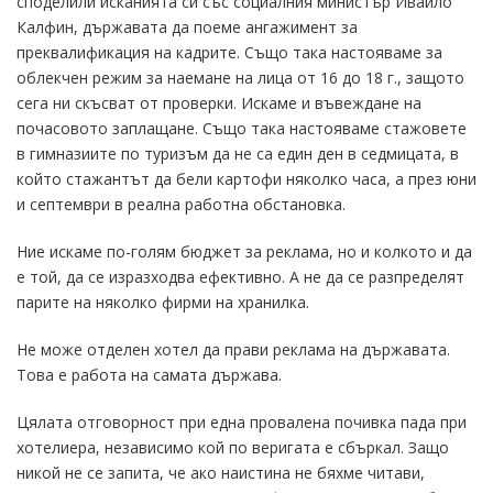
споделили исканията си със социалния министър Ивайло
Калфин, държавата да поеме ангажимент за
преквалификация на кадрите. Също така настояваме за
облекчен режим за наемане на лица от 16 до 18 г., защото
сега ни скъсват от проверки. Искаме и въвеждане на
почасовото заплащане. Също така настояваме стажовете
в гимназиите по туризъм да не са един ден в седмицата, в
който стажантът да бели картофи няколко часа, а през юни
и септември в реална работна обстановка.
Ние искаме по-голям бюджет за реклама, но и колкото и да
е той, да се изразходва ефективно. А не да се разпределят
парите на няколко фирми на хранилка.
Не може отделен хотел да прави реклама на държавата.
Това е работа на самата държава.
Цялата отговорност при една провалена почивка пада при
хотелиера, независимо кой по веригата е сбъркал. Защо
никой не се запита, че ако наистина не бяхме читави,