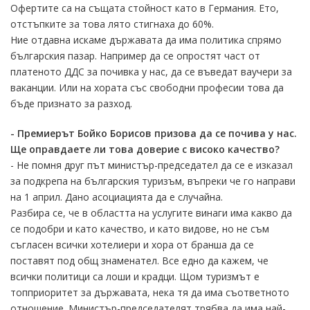
Офертите са на същата стойност като в Германия. Ето,
отстъпките за това лято стигнаха до 60%.
Ние отдавна искаме държавата да има политика спрямо
българския пазар. Например да се опростят част от
платеното ДДС за почивка у нас, да се въведат ваучери за
ваканции. Или на хората със свободни професии това да
бъде признато за разход.
- Премиерът Бойко Борисов призова да се почива у нас.
Ще оправдаете ли това доверие с високо качество?
- Не помня друг път министър-председател да се е изказал
за подкрепа на българския туризъм, въпреки че го направи
на 1 април. Дано асоциацията да е случайна.
Разбира се, че в областта на услугите винаги има какво да
се подобри и като качество, и като видове, но не съм
съгласен всички хотелиери и хора от бранша да се
поставят под общ знаменател. Все едно да кажем, че
всички политици са лоши и крадци. Щом туризмът е
топприоритет за държавата, нека тя да има съответното
отношение. Министър-председателят трябва да има най-