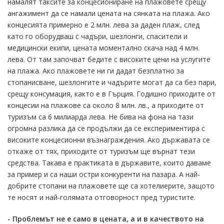
намалят таксите за концесиониране на плажовете срещу
ангажимент да се намали цената на сянката на плажа. Ако
концесията примерно е 2 млн. лева за даден плаж, след
като го оборудваш с чадъри, шезлонги, спасители и
медицински екипи, цената моментално скача над 4 млн.
лева. От там започват бедите с високите цени на услугите
на плажа. Ако плажовете ни ги дадат безплатно за
стопанисване, шезлонгите и чадърите могат да са без пари,
срещу консумация, както е в Гърция. Годишно приходите от
концесии на плажове са около 8 млн. лв., а приходите от
туризъм са 6 милиарда лева. Не бива на фона на тази
огромна разлика да се продължи да се експериментира с
високите концесионни възнаграждения. Ако държавата се
откаже от тях, приходите от туризъм ще върнат тези
средства. Такава е практиката в държавите, които даваме
за пример и са наши остри конкуренти на пазара. А най-
добрите стопани на плажовете ще са хотелиерите, защото
те носят и най-голямата отговорност пред туристите.
- Проблемът не е само в цената, а и в качеството на