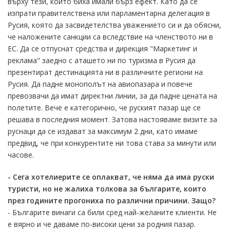
върху тези, които биха имали бърз ефект. Като да се
изпрати правителствена или парламентарна делегация в
Русия, която да засвидетелства уважението си и да обясни,
че наложените санкции са вследствие на членството ни в
ЕС. Да се отпуснат средства и дирекция "Маркетинг и
реклама" заедно с аташето ни по туризма в Русия да
презентират дестинацията ни в различните региони на
Русия. Да падне монополът на авиопазара и повече
превозвачи да имат директни линии, за да падне цената на
полетите. Вече е категорично, че руският пазар ще се
решава в последния момент. Затова настояваме визите за
руснаци да се издават за максимум 2 дни, като имаме
предвид, че при конкурентите ни това става за минути или
часове.
- Сега хотелиерите се оплакват, че няма да има руски
туристи, но не жалиха толкова за българите, които
през годините прогониха по различни причини. Защо?
- Българите винаги са били сред най-желаните клиенти. Не
е вярно и че даваме по-високи цени за родния пазар.