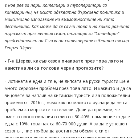
е нов рев за пари. Хотелиери и туроператори са
категорични, че искат адекватна държавна политика и
максимално използване на възможностите ни като
дестинация. Как може да се случи това и на какво разчита
туризмът през летния сезон, отговаря за "Стандарт"
председателят на Съюза на хотелиерите в Златни пясъци
Георги Щерев.
- Г-н Щерев, какъв сезон очаквате през това лято и
наистина ли са толкова черни прогнозите?
- Истината е една и тя е, че липсата на руски туристи ще е
много сериозен проблем през това лято. И каквито и да са
вицовете за наплив на китайски туристи и за положителни
промени от 2016 г., няма как по-малкото руснаци да не са
проблем за морските хотелиери. Дори да приемем, че
вместо прогнозирания отлив от 30-40%, намалението да е
едва с 10%, това пак са 60-70 000 души. А за да е успешен
сезонът, ние трябва да достигнем обемите си от
предходното лято и дори да имаме малко повече туристи и