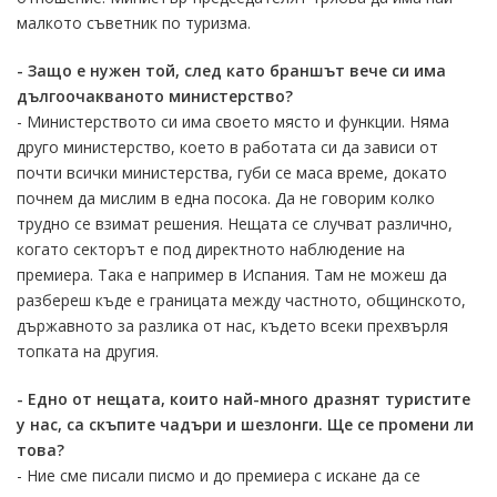
малкото съветник по туризма.
- Защо е нужен той, след като браншът вече си има
дългоочакваното министерство?
- Министерството си има своето място и функции. Няма
друго министерство, което в работата си да зависи от
почти всички министерства, губи се маса време, докато
почнем да мислим в една посока. Да не говорим колко
трудно се взимат решения. Нещата се случват различно,
когато секторът е под директното наблюдение на
премиера. Така е например в Испания. Там не можеш да
разбереш къде е границата между частното, общинското,
държавното за разлика от нас, където всеки прехвърля
топката на другия.
- Едно от нещата, които най-много дразнят туристите
у нас, са скъпите чадъри и шезлонги. Ще се промени ли
това?
- Ние сме писали писмо и до премиера с искане да се