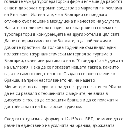
големите чужди туроператорски фирми нямаше да работят
с нас и да харчат огромни средства за маркетинг и реклама
на България. Истината е, че в България се предлага
отлично съотношение между цена и качество на услугата.
Нашите хотели печелят годишните награди на големите
туроператори в конкуренцията на други хотели в цял свят.
Да не говорим само за проблемите, а да забележим и
добрите практики. За толкова години не съм видял един
положителен журналистически материал за туризма в
България, освен инициативата на в. "Стандарт" за Чудесата
на България. Нека да се показват нещата такива, каквито
са, а не само отрицателното. Създава се впечатление в
бранша, въпреки настояването ни, че нашето
Министерство на туризма, за да не трупа негативен PRи за
да не си разваля отношенията с медиите, не влиза в
дискусия с тях, за да се защити бранша и да се покажат и
достойнствата на българския туризъм.
След като туризмът формира 12-15% от БВП, не може да се
разчита единствено на усилията на бранша, държавата