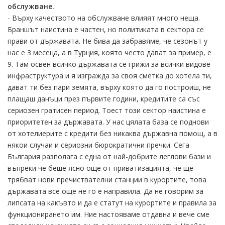
обслужване.
- Върху качеството на обслужване влияят много неща.
Браншът наистина е частен, но политиката в сектора се
прави от държавата. Не бива да забравяме, че сезонът у
нас е 3 месеца, а в Турция, която често дават за пример, е
9. Там освен всичко държавата се грижи за всички видове
инфраструктура и я изгражда за своя сметка до хотела ти,
дават ти без пари земята, върху която да го построиш, не
плащаш данъци през първите години, кредитите са със
сериозен гратисен период. Тоест този сектор наистина е
приоритетен за държавата. У нас цялата база се поднови
от хотелиерите с кредити без никаква държавна помощ, а в
някои случаи и сериозни бюрократични пречки. Сега
България разполага с една от най-добрите леглови бази и
въпреки че беше ясно още от приватизацията, че ще
трябват нови пречиствателни станции в курортите, това
държавата все още не го е направила. Да не говорим за
липсата на какъвто и да е статут на курортите и правила за
функционирането им. Ние настояваме отдавна и вече сме