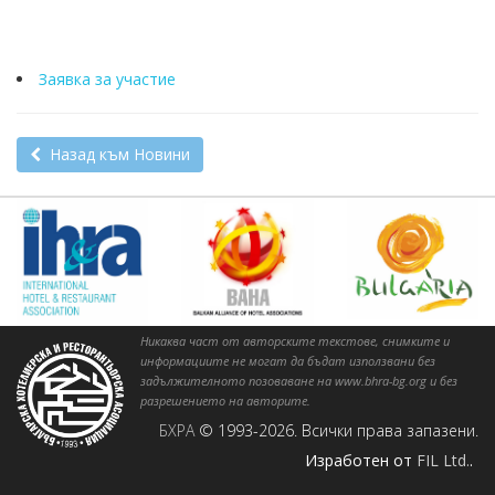
Заявка за участие
Назад към Новини
Никаква част от авторските текстове, снимките и
информациите не могат да бъдат използвани без
задължителното позоваване на www.bhra-bg.org и без
разрешението на авторите.
БХРА
© 1993-2026. Всички права запазени.
Изработен от
FIL Ltd.
.