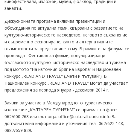
кинофестивали, изложби, музеи, фолклор, традиции и
занаяти.
Дискусионната програма включва презентации и
обсъждания по актуални теми, свързани с развитието на
културно-историческото наследство, неговото съхранение
и съвременно експониране, както и алтернативните
възможности за представянето му. В рамките на форума се
провеждат Фестивал за филми, популяризиращи
българското културно- историческо наследство и туризма
под мотото “На източния бряг на Европа” и Национален
конкурс „READ AND TRAVEL” („Чети и пътувай”). В
Национален конкурс „READ AND TRAVEL” могат да участват
предложения за периода януари - декември 2014 г.
Заявки за участие в Международното туристическо
изложение „КУЛТУРЕН ТУРИЗЪМ” се приемат на факс:
062/600 768 или ел. поща: office@culturaltourism.info За
допълнителна информация и уточнения тел.: 062/622 148;
0887/659 829.