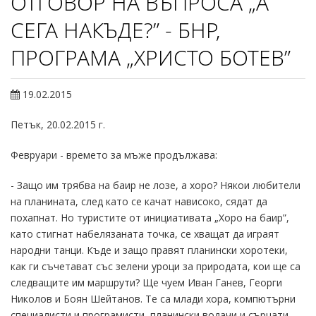
ОТГОВОР НА ВЪПРОСА „А
СЕГА НАКЪДЕ?” - БНР,
ПРОГРАМА „ХРИСТО БОТЕВ”
19.02.2015
Петък, 20.02.2015 г.
Февруари - времето за мъже продължава:
- Защо им трябва на баир не лозе, а хоро? Някои любители
на планината, след като се качат нависоко, сядат да
похапнат. Но туристите от инициативата „Хоро на баир”,
като стигнат набелязаната точка, се хващат да играят
народни танци. Къде и защо правят планински хоротеки,
как ги съчетават със зелени уроци за природата, кои ще са
следващите им маршрути? Ще чуем Иван Ганев, Георги
Николов и Боян Шейтанов. Те са млади хора, компютърни
специалисти и програмисти, планински водачи и сърцати