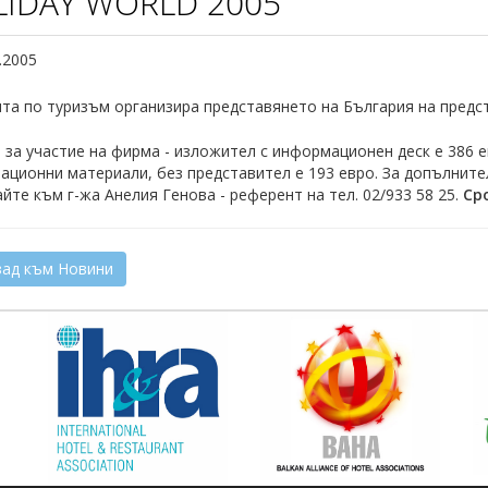
IDAY WORLD 2005
.2005
та по туризъм организира представянето на България на предс
 за участие на фирма - изложител с информационен деск е 386 е
ционни материали, без представител е 193 евро. За допълните
те към г-жа Анелия Генова - референт на тел. 02/933 58 25.
Сро
ад към Новини