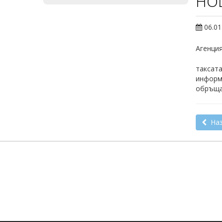
HOL
06.01
Агенция
таксата
информа
обръщай
Наз