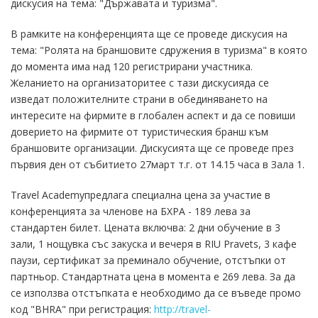
дискусия на тема: "Държавата и туризма".
В рамките на конференцията ще се проведе дискусия на
тема: "Ролята на браншовите сдружения в туризма" в която
до момента има над 120 регистрирани участника.
Желанието на организаторитее с тази дискусияда се
изведат положителните страни в обединяването на
интересите на фирмите в глобален аспект и да се повиши
доверието на фирмите от туристическия бранш към
браншовите организации. Дискусията ще се проведе през
първия ден от събитието 27март т.г. от 14.15 часа в Зала 1.
Travel Academyпредлага специална цена за участие в
конференцията за членове на БХРА - 189 лева за
стандартен билет. Цената включва: 2 дни обучение в 3
зали, 1 нощувка със закуска и вечеря в RIU Pravets, 3 кафе
паузи, сертификат за преминало обучение, отстъпки от
партньор. Стандартната цена в момента е 269 лева. За да
се използва отстъпката е необходимо да се въведе промо
код "BHRA" при регистрация:
http://travel-