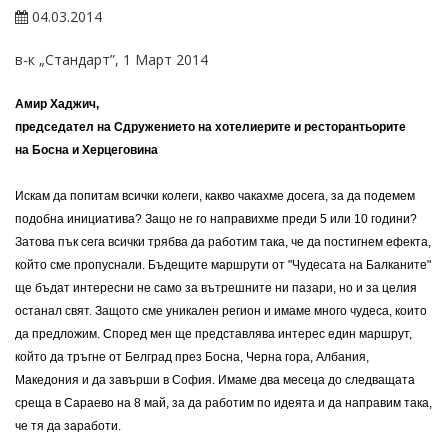
04.03.2014
в-к „Стандарт”, 1 Март 2014
Амир Хаджич,
председател на Сдружението на хотелиерите и ресторантьорите
на Босна и Херцеговина
Искам да попитам всички колеги, какво чакахме досега, за да подемем
подобна инициатива? Защо не го направихме преди 5 или 10 години?
Затова пък сега всички трябва да работим така, че да постигнем ефекта,
който сме пропуснали. Бъдещите маршрути от "Чудесата на Балканите"
ще бъдат интересни не само за вътрешните ни пазари, но и за целия
останал свят. Защото сме уникален регион и имаме много чудеса, които
да предложим. Според мен ще представлява интерес един маршрут,
който да тръгне от Белград през Босна, Черна гора, Албания,
Македония и да завърши в София. Имаме два месеца до следващата
среща в Сараево на 8 май, за да работим по идеята и да направим така,
че тя да заработи.