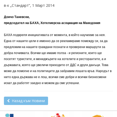
в-к „Стандарт”, 1 Март 2014
Дончо Таневски,
председател на БАХА, Хотелиерска асоциация на Македония
БАХА подкрепя инициативата от момента, в който научихме за нея.
Една от нашите цели е именно да се рекламираме помежду си, за да
предложим на нашите граждани познати и проверени маршрути за
добра почивката. Всички ще имаме полза - и регионите, които ще
посетят туристите, и мениджърите на хотелите и ресторантите, а и
държавата, която ще увеличи приходите от ДДС и други данъци. Това
може да помогне и на политиците да забравим лошата кръв. Народът в
нито една държава не е лош, всички сме добри и всички бизнесмени
искат да работят заедно и можем да сме успешни.
Назад към Новини