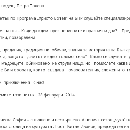
 водещ: Петра Талева
етък по Програма „Христо Ботев” на БНР слушайте специализира
я на път…Къде да идем през почивните и празнични дни? – Пре
тни, позабравени
, предания, традиционни обичаи, знания за историята на Бълга
ета, защото „светът е едно голямо село”. Какво се случва в д
и мъдреците, обикновено не струва нищо, но помислете каква 
е Ви и с хората, които създават очарователния, сложен и отг
и приключения с нас!
емите този петък , 28 февруари 2014 г.
ческа София – свършено и несвършено. А новият сезон „чука” 
ска столица на културата . Гост- Витан Иванов, председател н