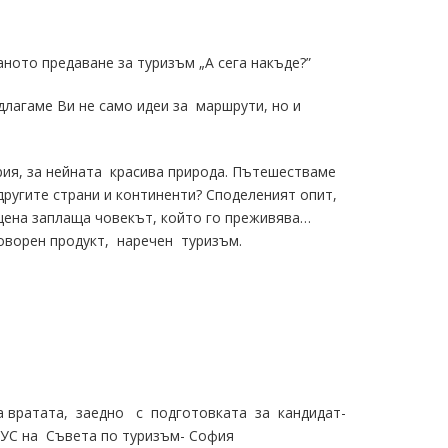
ното предаване за туризъм „А сега накъде?”
длагаме Ви не само идеи за маршрути, но и
рия, за нейната красива природа. Пътешестваме
ругите страни и континенти? Споделеният опит,
цена заплаща човекът, който го преживява…
оворен продукт, наречен туризъм.
на вратата, заедно с подготовката за кандидат-
а УС на Съвета по туризъм- София