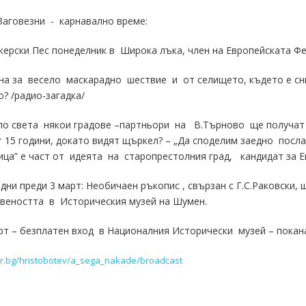
Заговезни - карнавално време:
керски Пес понеделник в Широка лъка, член на Европейската Ф
на за весело маскарадно шествие и от селището, където е сни
? /радио-загадка/
о света някои градове –партньори на В.Търново ще получат 
 15 години, докато видят щъркел? – „Да споделим заедно посл
ца” е част от идеята на старопрестолния град, кандидат за Ев
дни преди 3 март: Необичаен ръкопис , свързан с Г.С.Раковски,
веността в Историческия музей на Шумен.
рт – безплатен вход в Националния Исторически музей – покана
nr.bg/hristobotev/a_sega_nakade/broadcast