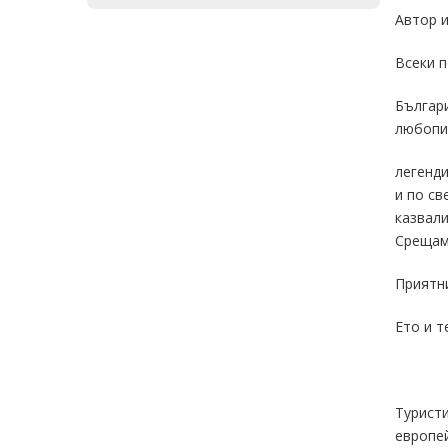
Автор и
Всеки п
Българи
любопи
легенди
и по св
казвал
Срещам
Приятн
Ето и т
Туристи
европей