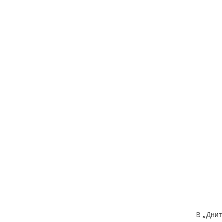
В „Днит