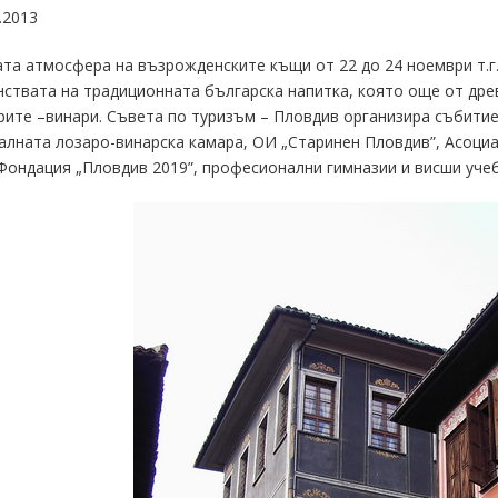
.2013
та атмосфера на възрожденските къщи от 22 до 24 ноември т.г.
ствата на традиционната българска напитка, която още от дре
ите –винари. Съвета по туризъм – Пловдив организира събити
лната лозаро-винарска камара, ОИ „Старинен Пловдив”, Асоциа
Фондация „Пловдив 2019”, професионални гимназии и висши учеб