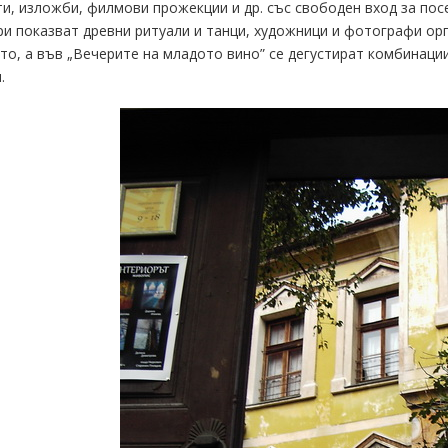
и, изложби, филмови прожекции и др. със свободен вход за пос
и показват древни ритуали и танци, художници и фотографи ор
то, а във „Вечерите на младото вино” се дегустират комбинации
.