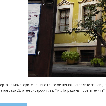
ерта на майсторите на виното” се обявяват наградите за най-до
а награда „Златен рицарски граал” и „Награда на посетителите”.