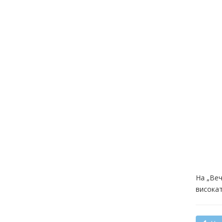
На „Веч
високат