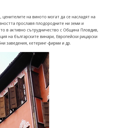
, ценителите на виното могат да се насладят на
вността прославя плодородните ни земи и
ето в активно сътрудничество с Община Пловдив,
ция на българските винари, Европейски рицарски
ни заведения, кетеринг-фирми и др.