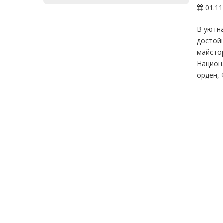
01.11
В уютна
достойн
майстор
Национа
орден, 