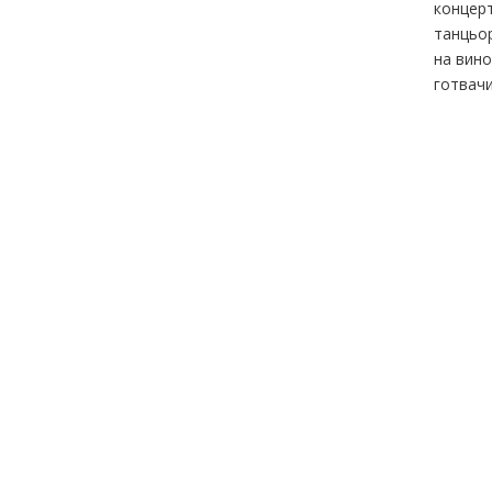
концерт
танцьор
на вино
готвачи