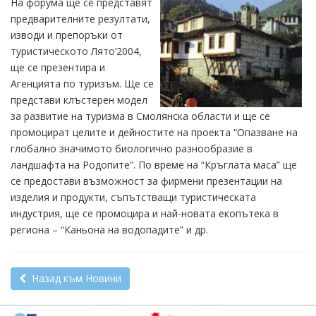
На форума ще се представят
предварителните резултати,
изводи и препоръки от
туристическото Лято’2004,
ще се презентира и
Агенцията по туризъм. Ще се
представи клъстерен модел
за развитие на туризма в Смолянска области и ще се
промоцират целите и дейностите на проекта “Опазване на
глобално значимото биологично разнообразие в
ландшафта на Родопите”. По време на “Кръглата маса” ще
се предостави възможност за фирмени презентации на
изделия и продукти, съпътстващи туристическата
индустрия, ще се промоцира и най-новата екопътека в
региона – “Каньона на водопадите” и др.
Назад към Новини