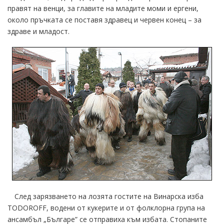
правят на венци, за главите на младите моми и ергени,
около пръчката се поставя здравец и червен конец – за
здраве и младост.
След зарязването на лозята гостите на Винарска изба
TODOROFF, водени от кукерите и от фолклорна група на
ансамбъл „Българе” се отправиха към избата. Стопаните