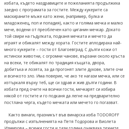
избата, където наздравиците и пожеланията продължиха
заедно с програмата за гостите. Между кукерите са
маскираните мъже като жени, (например, булка и
младоженец, поп и попадия), както и голяма мечка и малко
мече, водени от преоблечен като циганин мечкар. Докато
той свири на гъдулката, подканя мечката и мечето да
играят и обикалят между хората. Гостите аплодираха най-
много кукерите – гости от Благоевград. С дълги кожи от
истински животни, с огромни чанове, вързани около кръста
на всеки, те обикалят по традиция къщата, двора,
добитъка и лозята, за да прогонят злите духове, злите очи
и всичкото зло. Има поверие, че ако те нагази мечка, или се
изтъркаля върху теб, ще си здрав и жив дълги години. В
избата пред очите на всички гости, мечкарят си избира
някой от гостите и го подканя да легне на предварително
постлана черга, където мечката или мечето го погазват.
Както винаги, празникът във винарска изба TODOROFF
продължи с изпълненията на Петя Тодорова и Виолета
Измирова – всички гости и тази година очакваха техните