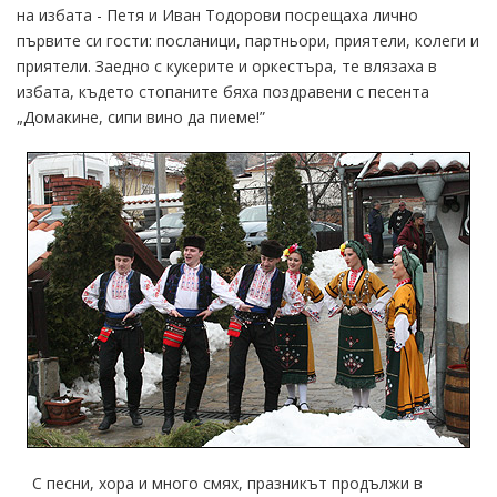
на избата - Петя и Иван Тодорови посрещаха лично
първите си гости: посланици, партньори, приятели, колеги и
приятели. Заедно с кукерите и оркестъра, те влязаха в
избата, където стопаните бяха поздравени с песента
„Домакине, сипи вино да пиеме!”
С песни, хора и много смях, празникът продължи в