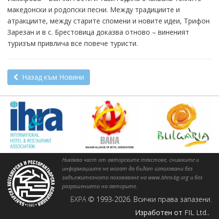
македонски и родопски песни. Между традициите и
атракциите, между старите спомени и новите идеи, Трифон
Зарезан и в с. Брестовица доказва отново – виненият
туризъм привлича все повече туристи.
Назад към Новини
Никаква част от авторските текстове, снимките и
информациите не могат да бъдат използвани без
задължителното позоваване на www.bhra-bg.org и без
разрешението на авторите.
БХРА
© 1993-2026. Всички права запазени.
Изработен от
FIL Ltd.
.