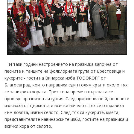
И тази години настроението на празника започна от
песните и танците на фолклорната група от Брестовица и
кукерите - гости на Винарска изба TODOROFF от
Благоевград, които направиха един голям кръг и около тях
се завихриха хората. През това време в църквата се
проведе празнична литургия. След приключване й, поповете
излязаха от църквата и всички начело с тях се отправиха
към лозята, извън селото. След тях са кукерите, кмета,
представителите навинарските изби, гостите на празника и
всички хора от селото.