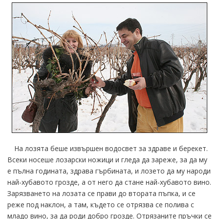
На лозята беше извършен водосвет за здраве и берекет.
Всеки носеше лозарски ножици и гледа да зареже, за да му
е пълна годината, здрава гърбината, и лозето да му народи
най-хубавото грозде, а от него да стане най-хубавото вино.
Зарязването на лозата се прави до втората пъпка, и се
реже под наклон, а там, където се отрязва се полива с
младо вино, за да роди добро грозде. Отрязаните пръчки се