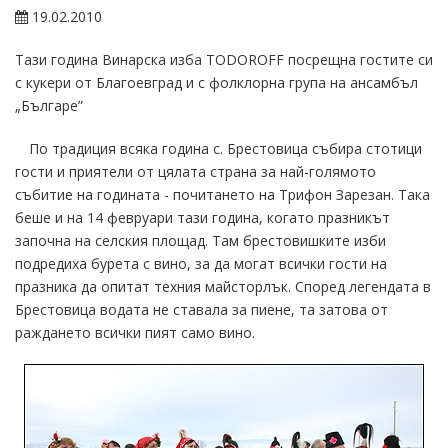
19.02.2010
Тази година Винарска изба TODOROFF посрещна гостите си
с кукери от Благоевград и с фолклорна група на ансамбъл
„Българе”
По традиция всяка година с. Брестовица събира стотици
гости и приятели от цялата страна за най-голямото
събитие на годината - почитането на Трифон Зарезан. Така
беше и на 14 февруари тази година, когато празникът
започна на селския площад. Там брестовишките изби
подредиха бурета с вино, за да могат всички гости на
празника да опитат техния майсторлък. Според легендата в
Брестовица водата не ставала за пиене, та затова от
раждането всички пият само вино.