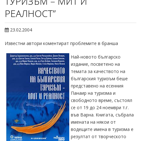
ТУРИЗЪМ – МИТ И
РЕАЛНОСТ”
23.02.2004
Известни автори коментират проблемите в бранша
Най-новото българско
издание, посветено на
темата за качеството на
българския туризъм беше
представено на есенния
Панаир на туризма и
свободното време, състоял
се от 19 до 24 ноември т.г.
във Варна. Книгата, събрала
имената на някои от
водещите имена в туризма е
резултат от творческото