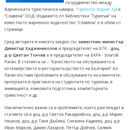
сътрудничество между
Варненската туристическа камара,
“Турекспо-Варна” АД
и
“Славена” ООД. Изданието от библиотека “Туризъм” на
известното варненско издателство “Славена” е в обем от
страници.
Сред авторите в книгата заедно със
заместник-министър
Димитър Хаджиниколов
и председателят на БТК -
доц.
д-р Цветан Тончев
е и председателят на БХРА - Благой
Рагин. В статията си – “Качеството на обслужването в
хотелиерството и ресторантьорството на България” Бл.
Рагин поставя проблемите в обслужването на клиентите,
пропуските в практиката на студентите по туризъм, в
анимацията, езиковата подготонка, компютърната
грамотност и др.
Изключително важни са и проблемите, които разглеждат в
статиите си и доц. д-р Светла Ракаджийска, доц. д-р Марин
Нешков, доц. д-р Таня Дъбева, Снежина Кадиева, доц. д-р
Иван Марков, Дамян Лазаров, Петър Дойчев, Силвия