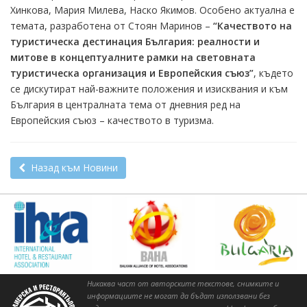
Хинкова, Мария Милева, Наско Якимов. Особено актуална е
темата, разработена от Стоян Маринов –
“Качеството на
туристическа дестинация България: реалности и
митове в концептуалните рамки на световната
туристическа организация и Европейския съюз”
, където
се дискутират най-важните положения и изисквания и към
България в централната тема от дневния ред на
Европейския съюз – качеството в туризма.
Назад към Новини
Никаква част от авторските текстове, снимките и
информациите не могат да бъдат използвани без