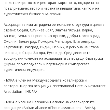
на хотелиерството и ресторантьорството, подкрепа на
предприемачеството и частната инициатива, както и на
туристическия бизнес в България.
Асоциацията има изградени регионални структури в цялата
страна: София, Слънчев бряг, Златни пясъци, Варна,
Банско, Велико Търново, Сандански, Добрич, Златоград,
Смолян, Велинград, Поморие, Чепеларе, Благоевград,
Търговище, Разград, Видин, Перник, в региона на Стара
планина, в Стара Загора, Русе и др. Сред десетките
асоциирани членове на асоциацията са водещи български
фирми, производители и партньори в българската
туристическа индустрия.
• БХРА e член на Международната хотелиерска и
ресторантьорска асоциация /International Hotel & Restaurant
Association - IH&RA/
• БХРА е член на Балканския алианс на хотелиерските
асоциации (Balkan alliance of hotel associations - BAHA).