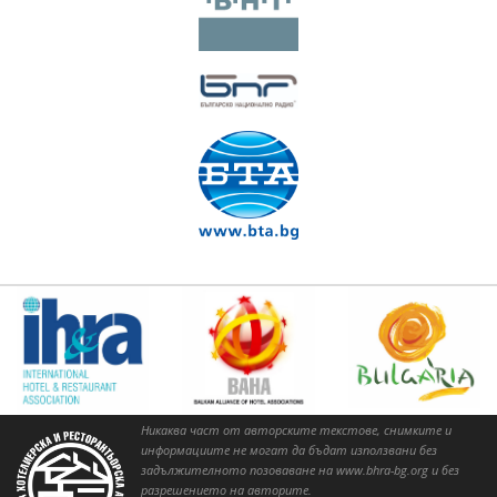
Никаква част от авторските текстове, снимките и
информациите не могат да бъдат използвани без
задължителното позоваване на www.bhra-bg.org и без
разрешението на авторите.