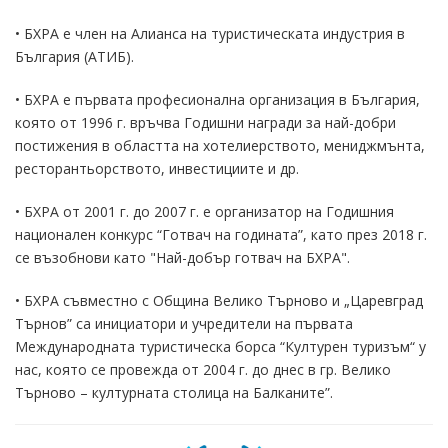
• БХРА е член на Алианса на туристическата индустрия в
България (АТИБ).
• БХРА е първата професионална организация в България,
която от 1996 г. връчва Годишни награди за най-добри
постижения в областта на хотелиерството, мениджмънта,
ресторантьорството, инвестициите и др.
• БХРА от 2001 г. до 2007 г. е организатор на Годишния
национален конкурс “Готвач на годината”, като през 2018 г.
се възобнови като "Най-добър готвач на БХРА".
• БХРА съвместно с Община Велико Търново и „Царевград
Търнов” са инициатори и учредители на първата
Международната туристическа борса “Културен туризъм“ у
нас, която се провежда от 2004 г. до днес в гр. Велико
Търново – културната столица на Балканите”.